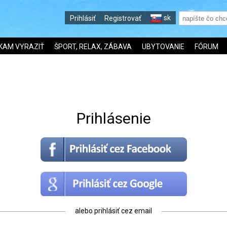
sk
Prihlásiť
Registrovať
KAM VYRAZIŤ
ŠPORT, RELAX, ZÁBAVA
UBYTOVANIE
FÓRUM
Prihlásenie
alebo prihlásiť cez email