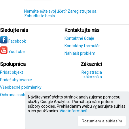
Nemáte ešte svoj účet? Zaregistrujte sa
Zabudli ste heslo
Sledujte nás
Kontaktujte nás
Kontaktné údaje
Facebook
Kontaktný formulár
YouTube
Nahlásiť problém
Spolupráca
Zákazníci
Pridať objekt
Registrácia
zákazníka
Pridať ubytovanie
Všeobecné podmienky
Ochrana osobných údajov
Návštevnosť týchto stránok analyzujeme pomocou
služby Google Analytics. Pomáhajú nám pritom
súbory cookies. Prehliadaním webu vyjadrujete súhlas
s ich používaním.
Viac informácií