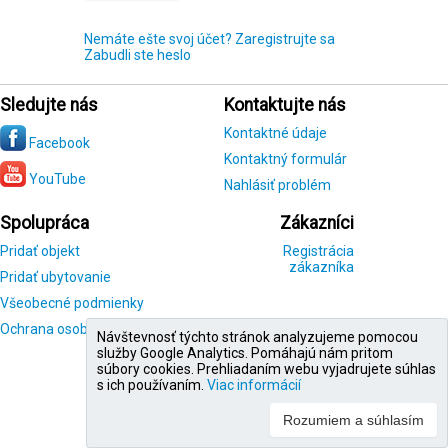
Nemáte ešte svoj účet? Zaregistrujte sa
Zabudli ste heslo
Sledujte nás
Kontaktujte nás
Kontaktné údaje
Facebook
Kontaktný formulár
YouTube
Nahlásiť problém
Spolupráca
Zákazníci
Pridať objekt
Registrácia
zákazníka
Pridať ubytovanie
Všeobecné podmienky
Ochrana osobných údajov
Návštevnosť týchto stránok analyzujeme pomocou
služby Google Analytics. Pomáhajú nám pritom
súbory cookies. Prehliadaním webu vyjadrujete súhlas
s ich používaním.
Viac informácií