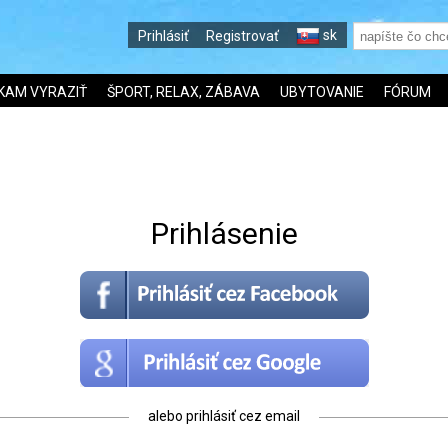
sk
Prihlásiť
Registrovať
KAM VYRAZIŤ
ŠPORT, RELAX, ZÁBAVA
UBYTOVANIE
FÓRUM
Prihlásenie
alebo prihlásiť cez email