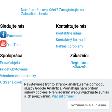
Nemáte ešte svoj účet? Zaregistrujte sa
Zabudli ste heslo
Sledujte nás
Kontaktujte nás
Kontaktné údaje
Facebook
Kontaktný formulár
YouTube
Nahlásiť problém
Spolupráca
Zákazníci
Pridať objekt
Registrácia
zákazníka
Pridať ubytovanie
Všeobecné podmienky
Ochrana osobných údajov
Návštevnosť týchto stránok analyzujeme pomocou
služby Google Analytics. Pomáhajú nám pritom
súbory cookies. Prehliadaním webu vyjadrujete súhlas
s ich používaním.
Viac informácií