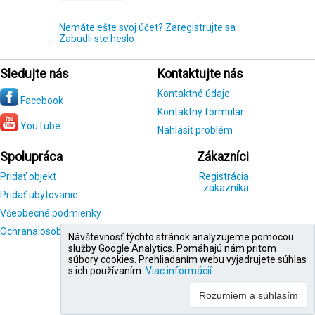
Nemáte ešte svoj účet? Zaregistrujte sa
Zabudli ste heslo
Sledujte nás
Kontaktujte nás
Kontaktné údaje
Facebook
Kontaktný formulár
YouTube
Nahlásiť problém
Spolupráca
Zákazníci
Pridať objekt
Registrácia
zákazníka
Pridať ubytovanie
Všeobecné podmienky
Ochrana osobných údajov
Návštevnosť týchto stránok analyzujeme pomocou
služby Google Analytics. Pomáhajú nám pritom
súbory cookies. Prehliadaním webu vyjadrujete súhlas
s ich používaním.
Viac informácií