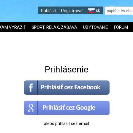
sk
Prihlásiť
Registrovať
KAM VYRAZIŤ
ŠPORT, RELAX, ZÁBAVA
UBYTOVANIE
FÓRUM
Prihlásenie
alebo prihlásiť cez email