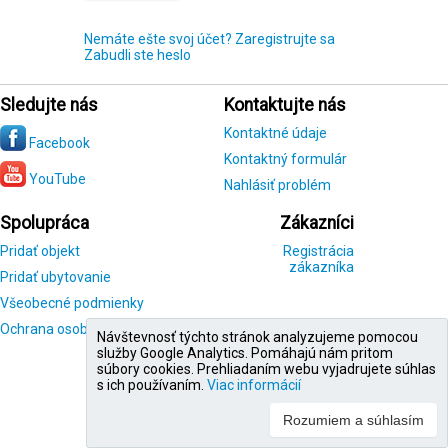
Nemáte ešte svoj účet? Zaregistrujte sa
Zabudli ste heslo
Sledujte nás
Kontaktujte nás
Kontaktné údaje
Facebook
Kontaktný formulár
YouTube
Nahlásiť problém
Spolupráca
Zákazníci
Pridať objekt
Registrácia
zákazníka
Pridať ubytovanie
Všeobecné podmienky
Ochrana osobných údajov
Návštevnosť týchto stránok analyzujeme pomocou
služby Google Analytics. Pomáhajú nám pritom
súbory cookies. Prehliadaním webu vyjadrujete súhlas
s ich používaním.
Viac informácií