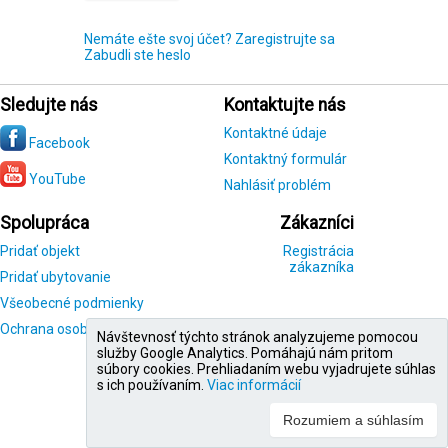
Nemáte ešte svoj účet? Zaregistrujte sa
Zabudli ste heslo
Sledujte nás
Kontaktujte nás
Kontaktné údaje
Facebook
Kontaktný formulár
YouTube
Nahlásiť problém
Spolupráca
Zákazníci
Pridať objekt
Registrácia
zákazníka
Pridať ubytovanie
Všeobecné podmienky
Ochrana osobných údajov
Návštevnosť týchto stránok analyzujeme pomocou
služby Google Analytics. Pomáhajú nám pritom
súbory cookies. Prehliadaním webu vyjadrujete súhlas
s ich používaním.
Viac informácií