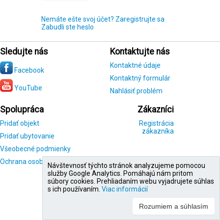
Nemáte ešte svoj účet? Zaregistrujte sa
Zabudli ste heslo
Sledujte nás
Kontaktujte nás
Kontaktné údaje
Facebook
Kontaktný formulár
YouTube
Nahlásiť problém
Spolupráca
Zákazníci
Pridať objekt
Registrácia
zákazníka
Pridať ubytovanie
Všeobecné podmienky
Ochrana osobných údajov
Návštevnosť týchto stránok analyzujeme pomocou
služby Google Analytics. Pomáhajú nám pritom
súbory cookies. Prehliadaním webu vyjadrujete súhlas
s ich používaním.
Viac informácií