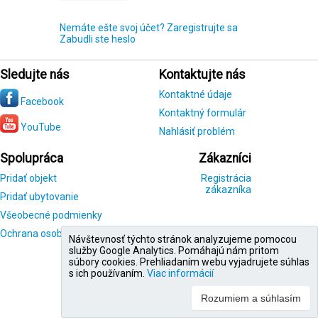
Nemáte ešte svoj účet? Zaregistrujte sa
Zabudli ste heslo
Sledujte nás
Kontaktujte nás
Kontaktné údaje
Facebook
Kontaktný formulár
YouTube
Nahlásiť problém
Spolupráca
Zákazníci
Pridať objekt
Registrácia
zákazníka
Pridať ubytovanie
Všeobecné podmienky
Ochrana osobných údajov
Návštevnosť týchto stránok analyzujeme pomocou
služby Google Analytics. Pomáhajú nám pritom
súbory cookies. Prehliadaním webu vyjadrujete súhlas
s ich používaním.
Viac informácií