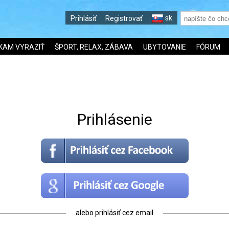
sk
Prihlásiť
Registrovať
KAM VYRAZIŤ
ŠPORT, RELAX, ZÁBAVA
UBYTOVANIE
FÓRUM
Prihlásenie
alebo prihlásiť cez email