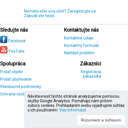
Nemáte ešte svoj účet? Zaregistrujte sa
Zabudli ste heslo
Sledujte nás
Kontaktujte nás
Kontaktné údaje
Facebook
Kontaktný formulár
YouTube
Nahlásiť problém
Spolupráca
Zákazníci
Pridať objekt
Registrácia
zákazníka
Pridať ubytovanie
Všeobecné podmienky
Ochrana osobných údajov
Návštevnosť týchto stránok analyzujeme pomocou
služby Google Analytics. Pomáhajú nám pritom
súbory cookies. Prehliadaním webu vyjadrujete súhlas
s ich používaním.
Viac informácií