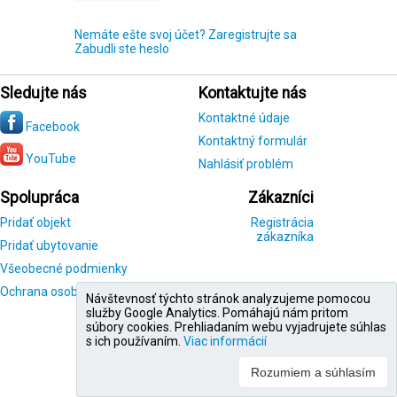
Nemáte ešte svoj účet? Zaregistrujte sa
Zabudli ste heslo
Sledujte nás
Kontaktujte nás
Kontaktné údaje
Facebook
Kontaktný formulár
YouTube
Nahlásiť problém
Spolupráca
Zákazníci
Pridať objekt
Registrácia
zákazníka
Pridať ubytovanie
Všeobecné podmienky
Ochrana osobných údajov
Návštevnosť týchto stránok analyzujeme pomocou
služby Google Analytics. Pomáhajú nám pritom
súbory cookies. Prehliadaním webu vyjadrujete súhlas
s ich používaním.
Viac informácií