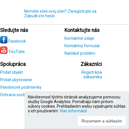
Nemáte ešte svoj účet? Zaregistrujte sa
Zabudli ste heslo
Sledujte nás
Kontaktujte nás
Kontaktné údaje
Facebook
Kontaktný formulár
YouTube
Nahlásiť problém
Spolupráca
Zákazníci
Pridať objekt
Registrácia
zákazníka
Pridať ubytovanie
Všeobecné podmienky
Ochrana osobných údajov
Návštevnosť týchto stránok analyzujeme pomocou
služby Google Analytics. Pomáhajú nám pritom
súbory cookies. Prehliadaním webu vyjadrujete súhlas
s ich používaním.
Viac informácií