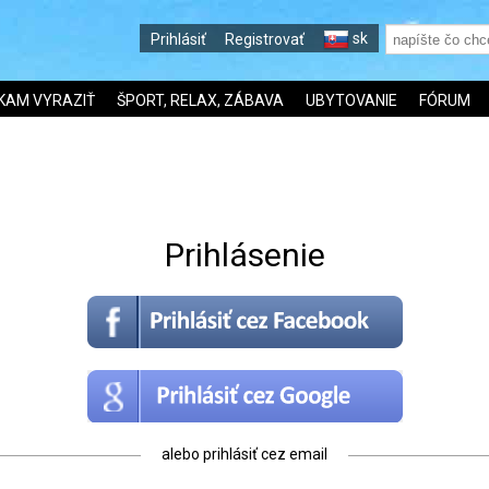
sk
Prihlásiť
Registrovať
KAM VYRAZIŤ
ŠPORT, RELAX, ZÁBAVA
UBYTOVANIE
FÓRUM
Prihlásenie
alebo prihlásiť cez email