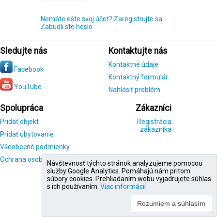
Nemáte ešte svoj účet? Zaregistrujte sa
Zabudli ste heslo
Sledujte nás
Kontaktujte nás
Kontaktné údaje
Facebook
Kontaktný formulár
YouTube
Nahlásiť problém
Spolupráca
Zákazníci
Pridať objekt
Registrácia
zákazníka
Pridať ubytovanie
Všeobecné podmienky
Ochrana osobných údajov
Návštevnosť týchto stránok analyzujeme pomocou
služby Google Analytics. Pomáhajú nám pritom
súbory cookies. Prehliadaním webu vyjadrujete súhlas
s ich používaním.
Viac informácií