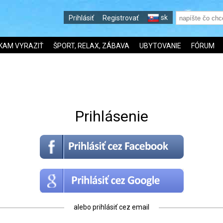
sk
Prihlásiť
Registrovať
KAM VYRAZIŤ
ŠPORT, RELAX, ZÁBAVA
UBYTOVANIE
FÓRUM
Prihlásenie
alebo prihlásiť cez email