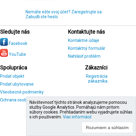
Nemáte ešte svoj účet? Zaregistrujte sa
Zabudli ste heslo
Sledujte nás
Kontaktujte nás
Kontaktné údaje
Facebook
Kontaktný formulár
YouTube
Nahlásiť problém
Spolupráca
Zákazníci
Pridať objekt
Registrácia
zákazníka
Pridať ubytovanie
Všeobecné podmienky
Ochrana osobných údajov
Návštevnosť týchto stránok analyzujeme pomocou
služby Google Analytics. Pomáhajú nám pritom
súbory cookies. Prehliadaním webu vyjadrujete súhlas
s ich používaním.
Viac informácií