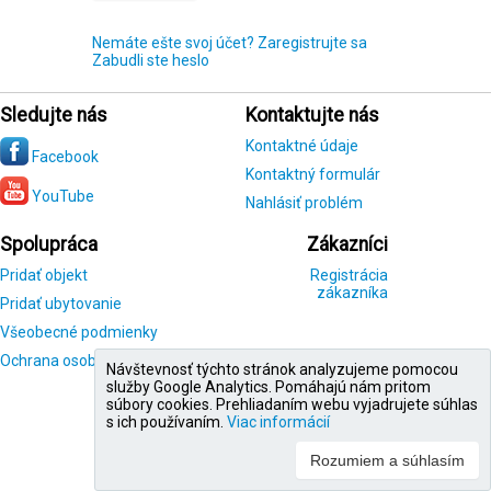
Nemáte ešte svoj účet? Zaregistrujte sa
Zabudli ste heslo
Sledujte nás
Kontaktujte nás
Kontaktné údaje
Facebook
Kontaktný formulár
YouTube
Nahlásiť problém
Spolupráca
Zákazníci
Pridať objekt
Registrácia
zákazníka
Pridať ubytovanie
Všeobecné podmienky
Ochrana osobných údajov
Návštevnosť týchto stránok analyzujeme pomocou
služby Google Analytics. Pomáhajú nám pritom
súbory cookies. Prehliadaním webu vyjadrujete súhlas
s ich používaním.
Viac informácií