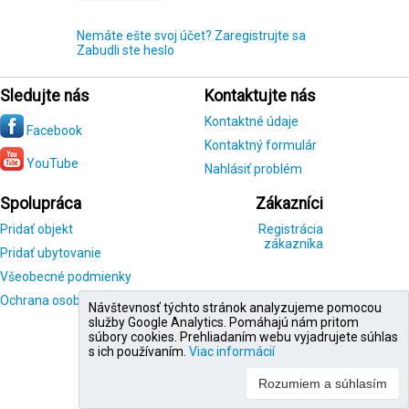
Nemáte ešte svoj účet? Zaregistrujte sa
Zabudli ste heslo
Sledujte nás
Kontaktujte nás
Kontaktné údaje
Facebook
Kontaktný formulár
YouTube
Nahlásiť problém
Spolupráca
Zákazníci
Pridať objekt
Registrácia
zákazníka
Pridať ubytovanie
Všeobecné podmienky
Ochrana osobných údajov
Návštevnosť týchto stránok analyzujeme pomocou
služby Google Analytics. Pomáhajú nám pritom
súbory cookies. Prehliadaním webu vyjadrujete súhlas
s ich používaním.
Viac informácií