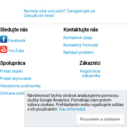
Nemáte ešte svoj účet? Zaregistrujte sa
Zabudli ste heslo
Sledujte nás
Kontaktujte nás
Kontaktné údaje
Facebook
Kontaktný formulár
YouTube
Nahlásiť problém
Spolupráca
Zákazníci
Pridať objekt
Registrácia
zákazníka
Pridať ubytovanie
Všeobecné podmienky
Ochrana osobných údajov
Návštevnosť týchto stránok analyzujeme pomocou
služby Google Analytics. Pomáhajú nám pritom
súbory cookies. Prehliadaním webu vyjadrujete súhlas
s ich používaním.
Viac informácií