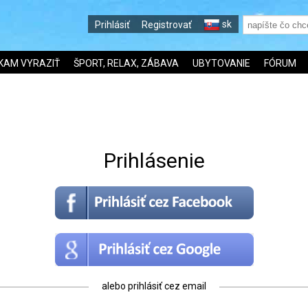
sk
Prihlásiť
Registrovať
KAM VYRAZIŤ
ŠPORT, RELAX, ZÁBAVA
UBYTOVANIE
FÓRUM
Prihlásenie
alebo prihlásiť cez email