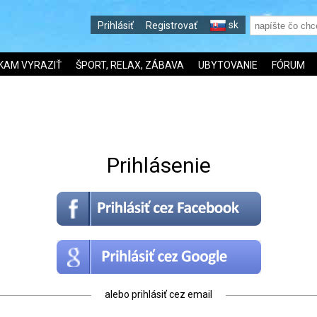
sk
Prihlásiť
Registrovať
KAM VYRAZIŤ
ŠPORT, RELAX, ZÁBAVA
UBYTOVANIE
FÓRUM
Prihlásenie
alebo prihlásiť cez email