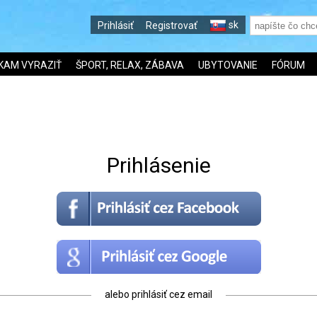
sk
Prihlásiť
Registrovať
KAM VYRAZIŤ
ŠPORT, RELAX, ZÁBAVA
UBYTOVANIE
FÓRUM
Prihlásenie
alebo prihlásiť cez email