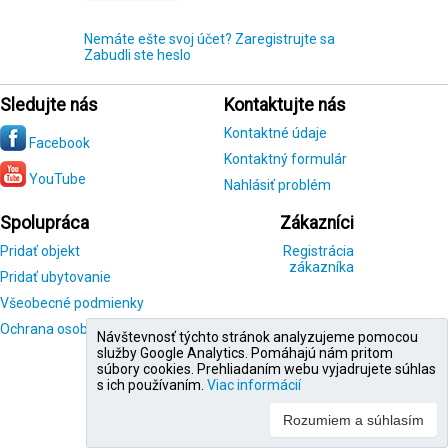
Nemáte ešte svoj účet? Zaregistrujte sa
Zabudli ste heslo
Sledujte nás
Kontaktujte nás
Kontaktné údaje
Facebook
Kontaktný formulár
YouTube
Nahlásiť problém
Spolupráca
Zákazníci
Pridať objekt
Registrácia
zákazníka
Pridať ubytovanie
Všeobecné podmienky
Ochrana osobných údajov
Návštevnosť týchto stránok analyzujeme pomocou
služby Google Analytics. Pomáhajú nám pritom
súbory cookies. Prehliadaním webu vyjadrujete súhlas
s ich používaním.
Viac informácií