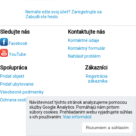
Nemáte ešte svoj účet? Zaregistrujte sa
Zabudli ste heslo
Sledujte nás
Kontaktujte nás
Kontaktné údaje
Facebook
Kontaktný formulár
YouTube
Nahlásiť problém
Spolupráca
Zákazníci
Pridať objekt
Registrácia
zákazníka
Pridať ubytovanie
Všeobecné podmienky
Ochrana osobných údajov
Návštevnosť týchto stránok analyzujeme pomocou
služby Google Analytics. Pomáhajú nám pritom
súbory cookies. Prehliadaním webu vyjadrujete súhlas
s ich používaním.
Viac informácií