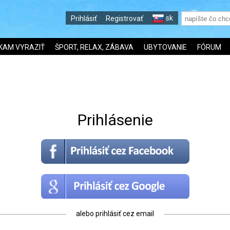
sk
Prihlásiť
Registrovať
KAM VYRAZIŤ
ŠPORT, RELAX, ZÁBAVA
UBYTOVANIE
FÓRUM
Prihlásenie
alebo prihlásiť cez email