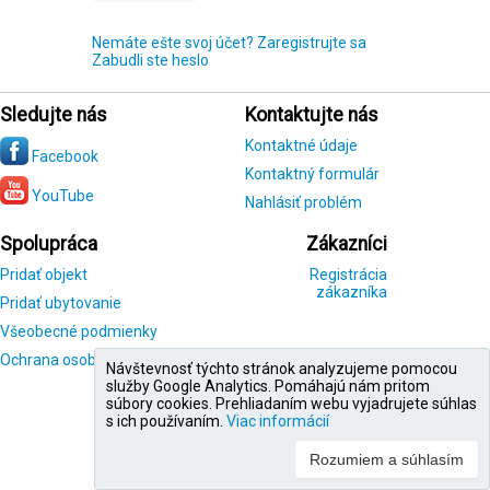
Nemáte ešte svoj účet? Zaregistrujte sa
Zabudli ste heslo
Sledujte nás
Kontaktujte nás
Kontaktné údaje
Facebook
Kontaktný formulár
YouTube
Nahlásiť problém
Spolupráca
Zákazníci
Pridať objekt
Registrácia
zákazníka
Pridať ubytovanie
Všeobecné podmienky
Ochrana osobných údajov
Návštevnosť týchto stránok analyzujeme pomocou
služby Google Analytics. Pomáhajú nám pritom
súbory cookies. Prehliadaním webu vyjadrujete súhlas
s ich používaním.
Viac informácií