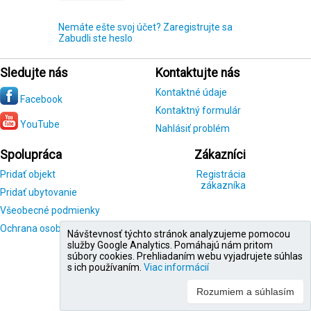
Nemáte ešte svoj účet? Zaregistrujte sa
Zabudli ste heslo
Sledujte nás
Kontaktujte nás
Kontaktné údaje
Facebook
Kontaktný formulár
YouTube
Nahlásiť problém
Spolupráca
Zákazníci
Pridať objekt
Registrácia
zákazníka
Pridať ubytovanie
Všeobecné podmienky
Ochrana osobných údajov
Návštevnosť týchto stránok analyzujeme pomocou
služby Google Analytics. Pomáhajú nám pritom
súbory cookies. Prehliadaním webu vyjadrujete súhlas
s ich používaním.
Viac informácií