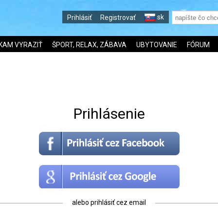
sk
Prihlásiť
Registrovať
KAM VYRAZIŤ
ŠPORT, RELAX, ZÁBAVA
UBYTOVANIE
FÓRUM
Prihlásenie
alebo prihlásiť cez email