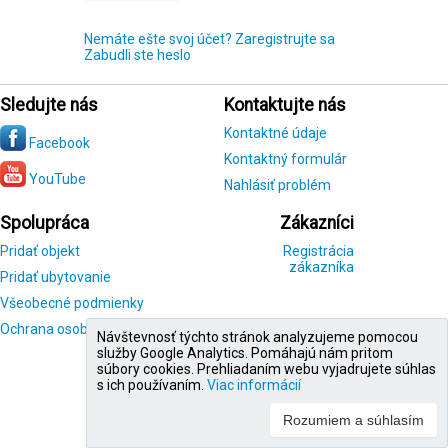
Nemáte ešte svoj účet? Zaregistrujte sa
Zabudli ste heslo
Sledujte nás
Kontaktujte nás
Kontaktné údaje
Facebook
Kontaktný formulár
YouTube
Nahlásiť problém
Spolupráca
Zákazníci
Pridať objekt
Registrácia
zákazníka
Pridať ubytovanie
Všeobecné podmienky
Ochrana osobných údajov
Návštevnosť týchto stránok analyzujeme pomocou
služby Google Analytics. Pomáhajú nám pritom
súbory cookies. Prehliadaním webu vyjadrujete súhlas
s ich používaním.
Viac informácií