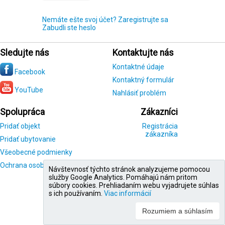
Nemáte ešte svoj účet? Zaregistrujte sa
Zabudli ste heslo
Sledujte nás
Kontaktujte nás
Kontaktné údaje
Facebook
Kontaktný formulár
YouTube
Nahlásiť problém
Spolupráca
Zákazníci
Pridať objekt
Registrácia
zákazníka
Pridať ubytovanie
Všeobecné podmienky
Ochrana osobných údajov
Návštevnosť týchto stránok analyzujeme pomocou
služby Google Analytics. Pomáhajú nám pritom
súbory cookies. Prehliadaním webu vyjadrujete súhlas
s ich používaním.
Viac informácií