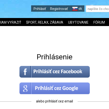
sk
Prihlásiť
Registrovať
KAM VYRAZIŤ
ŠPORT, RELAX, ZÁBAVA
UBYTOVANIE
FÓRUM
Prihlásenie
alebo prihlásiť cez email