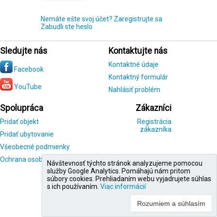
Nemáte ešte svoj účet? Zaregistrujte sa
Zabudli ste heslo
Sledujte nás
Kontaktujte nás
Kontaktné údaje
Facebook
Kontaktný formulár
YouTube
Nahlásiť problém
Spolupráca
Zákazníci
Pridať objekt
Registrácia
zákazníka
Pridať ubytovanie
Všeobecné podmienky
Ochrana osobných údajov
Návštevnosť týchto stránok analyzujeme pomocou
služby Google Analytics. Pomáhajú nám pritom
súbory cookies. Prehliadaním webu vyjadrujete súhlas
s ich používaním.
Viac informácií