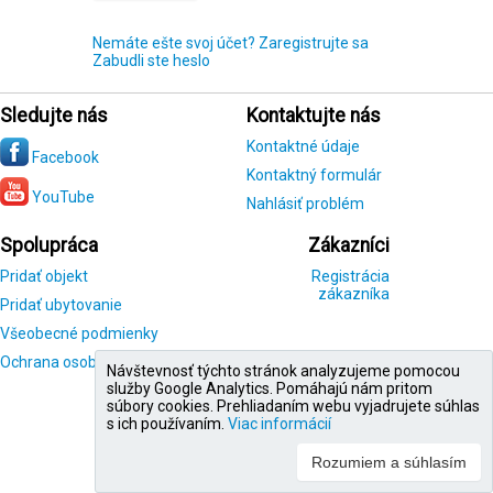
Nemáte ešte svoj účet? Zaregistrujte sa
Zabudli ste heslo
Sledujte nás
Kontaktujte nás
Kontaktné údaje
Facebook
Kontaktný formulár
YouTube
Nahlásiť problém
Spolupráca
Zákazníci
Pridať objekt
Registrácia
zákazníka
Pridať ubytovanie
Všeobecné podmienky
Ochrana osobných údajov
Návštevnosť týchto stránok analyzujeme pomocou
služby Google Analytics. Pomáhajú nám pritom
súbory cookies. Prehliadaním webu vyjadrujete súhlas
s ich používaním.
Viac informácií