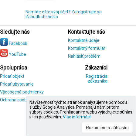
Nemáte ešte svoj účet? Zaregistrujte sa
Zabudli ste heslo
Sledujte nás
Kontaktujte nás
Kontaktné údaje
Facebook
Kontaktný formulár
YouTube
Nahlásiť problém
Spolupráca
Zákazníci
Pridať objekt
Registrácia
zákazníka
Pridať ubytovanie
Všeobecné podmienky
Ochrana osobných údajov
Návštevnosť týchto stránok analyzujeme pomocou
služby Google Analytics. Pomáhajú nám pritom
súbory cookies. Prehliadaním webu vyjadrujete súhlas
s ich používaním.
Viac informácií