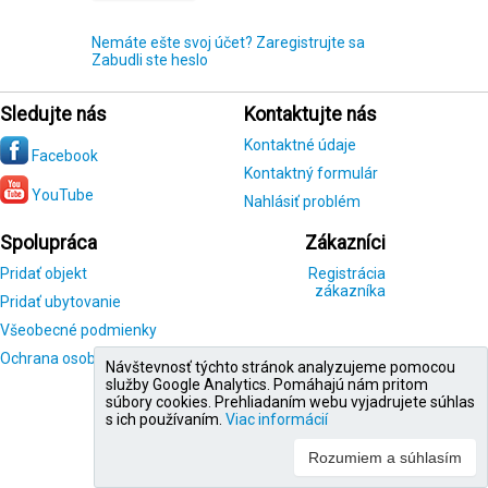
Nemáte ešte svoj účet? Zaregistrujte sa
Zabudli ste heslo
Sledujte nás
Kontaktujte nás
Kontaktné údaje
Facebook
Kontaktný formulár
YouTube
Nahlásiť problém
Spolupráca
Zákazníci
Pridať objekt
Registrácia
zákazníka
Pridať ubytovanie
Všeobecné podmienky
Ochrana osobných údajov
Návštevnosť týchto stránok analyzujeme pomocou
služby Google Analytics. Pomáhajú nám pritom
súbory cookies. Prehliadaním webu vyjadrujete súhlas
s ich používaním.
Viac informácií