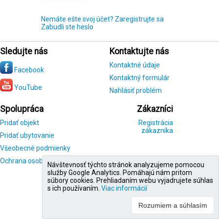
Nemáte ešte svoj účet? Zaregistrujte sa
Zabudli ste heslo
Sledujte nás
Kontaktujte nás
Kontaktné údaje
Facebook
Kontaktný formulár
YouTube
Nahlásiť problém
Spolupráca
Zákazníci
Pridať objekt
Registrácia
zákazníka
Pridať ubytovanie
Všeobecné podmienky
Ochrana osobných údajov
Návštevnosť týchto stránok analyzujeme pomocou
služby Google Analytics. Pomáhajú nám pritom
súbory cookies. Prehliadaním webu vyjadrujete súhlas
s ich používaním.
Viac informácií