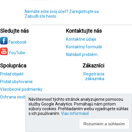
Nemáte ešte svoj účet? Zaregistrujte sa
Zabudli ste heslo
Sledujte nás
Kontaktujte nás
Kontaktné údaje
Facebook
Kontaktný formulár
YouTube
Nahlásiť problém
Spolupráca
Zákazníci
Pridať objekt
Registrácia
zákazníka
Pridať ubytovanie
Všeobecné podmienky
Ochrana osobných údajov
Návštevnosť týchto stránok analyzujeme pomocou
služby Google Analytics. Pomáhajú nám pritom
súbory cookies. Prehliadaním webu vyjadrujete súhlas
s ich používaním.
Viac informácií