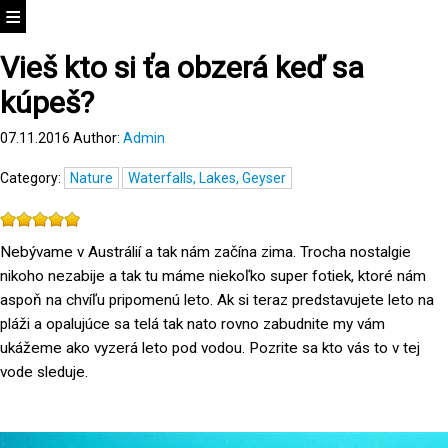
Vieš kto si ťa obzerá keď sa
kúpeš?
07.11.2016
Author:
Admin
Category:
Nature
Waterfalls, Lakes, Geyser
Nebývame v Austrálií a tak nám začína zima. Trocha nostalgie
nikoho nezabije a tak tu máme niekoľko super fotiek, ktoré nám
aspoň na chvíľu pripomenú leto. Ak si teraz predstavujete leto na
pláži a opalujúce sa telá tak nato rovno zabudnite my vám
ukážeme ako vyzerá leto pod vodou. Pozrite sa kto vás to v tej
vode sleduje.